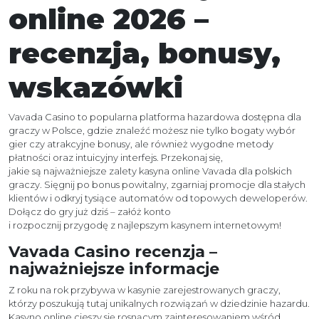
online 2026 –
recenzja, bonusy,
wskazówki
Vavada Casino to popularna platforma hazardowa dostępna dla
graczy w Polsce, gdzie znaleźć możesz nie tylko bogaty wybór
gier czy atrakcyjne bonusy, ale również wygodne metody
płatności oraz intuicyjny interfejs. Przekonaj się,
jakie są najważniejsze zalety kasyna online Vavada dla polskich
graczy. Sięgnij po bonus powitalny, zgarniaj promocje dla stałych
klientów i odkryj tysiące automatów od topowych deweloperów.
Dołącz do gry już dziś – załóż konto
i rozpocznij przygodę z najlepszym kasynem internetowym!
Vavada Casino recenzja –
najważniejsze informacje
Z roku na rok przybywa w kasynie zarejestrowanych graczy,
którzy poszukują tutaj unikalnych rozwiązań w dziedzinie hazardu.
Kasyno online cieszy się rosnącym zainteresowaniem wśród