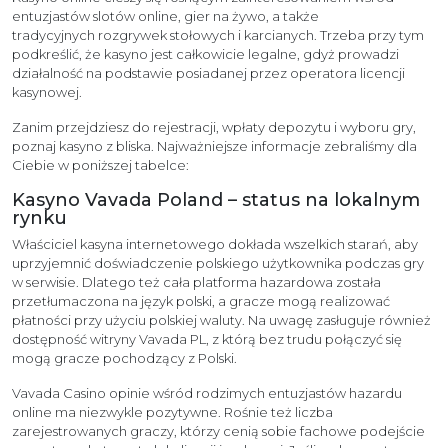
entuzjastów slotów online, gier na żywo, a także
tradycyjnych rozgrywek stołowych i karcianych. Trzeba przy tym
podkreślić, że kasyno jest całkowicie legalne, gdyż prowadzi
działalność na podstawie posiadanej przez operatora licencji
kasynowej.
Zanim przejdziesz do rejestracji, wpłaty depozytu i wyboru gry,
poznaj kasyno z bliska. Najważniejsze informacje zebraliśmy dla
Ciebie w poniższej tabelce:
Kasyno Vavada Poland – status na lokalnym
rynku
Właściciel kasyna internetowego dokłada wszelkich starań, aby
uprzyjemnić doświadczenie polskiego użytkownika podczas gry
w serwisie. Dlatego też cała platforma hazardowa została
przetłumaczona na język polski, a gracze mogą realizować
płatności przy użyciu polskiej waluty. Na uwagę zasługuje również
dostępność witryny Vavada PL, z którą bez trudu połączyć się
mogą gracze pochodzący z Polski.
Vavada Casino opinie wśród rodzimych entuzjastów hazardu
online ma niezwykle pozytywne. Rośnie też liczba
zarejestrowanych graczy, którzy cenią sobie fachowe podejście