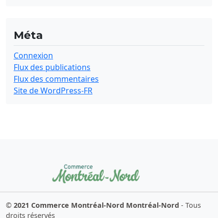
Méta
Connexion
Flux des publications
Flux des commentaires
Site de WordPress-FR
©
2021
Commerce Montréal-Nord Montréal-Nord
- Tous
droits réservés