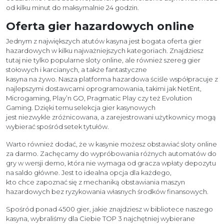
od kilku minut do maksymalnie 24 godzin.
Oferta gier hazardowych online
Jednym z największych atutów kasyna jest bogata oferta gier
hazardowych w kilku najważniejszych kategoriach. Znajdziesz
tutaj nie tylko popularne sloty online, ale również szereg gier
stołowych i karcianych, a także fantastyczne
kasyna na żywo. Nasza platforma hazardowa ściśle współpracuje z
najlepszymi dostawcami oprogramowania, takimi jak NetEnt,
Microgaming, Play’n GO, Pragmatic Play czy też Evolution
Gaming. Dzięki temu selekcja gier kasynowych
jest niezwykle zróżnicowana, a zarejestrowani użytkownicy mogą
wybierać spośród setek tytułów.
Warto również dodać, że w kasynie możesz obstawiać sloty online
za darmo. Zachęcamy do wypróbowania różnych automatów do
gry w wersji demo, która nie wymaga od gracza wpłaty depozytu
na saldo główne. Jest to idealna opcja dla każdego,
kto chce zapoznać się z mechaniką obstawiania maszyn
hazardowych bez ryzykowania własnych środków finansowych.
Spośród ponad 4500 gier, jakie znajdziesz w bibliotece naszego
kasyna, wybraliśmy dla Ciebie TOP 3 najchętniej wybierane