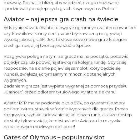
maszyny. Poznaj je bliżej, aby wiedzieć, czego możesz się
spodziewać po najlepszych grach kasynowych w Polsce!
Aviator – najlepsza gra crash na świecie
W kasynie Vavada Aviator cieszy się ogromnym zainteresowaniem
użytkowników, którzy cenią sobie błyskawiczną rozgrywkę i
wysoką jakość grafiki. Jest to stosunkowo nowa gra z kategorii
crash games, a jej twórcą jest studio Spribe.
Rozgrywka polega na tym, że gracz ma na początku postawić
pojedynczą lub podwójną stawkę na kolejną rundę. Gdy ta się
rozpocznie, na ekranie pojawi się samolot, który będzie się
wznosił, zwiększając tym samym mnożnik potencjalnych
wygranych.
Zadaniem gracza jest wypłata wygranej za pomocą przycisku
„Cashout” przed odlotem tytułowego Aviatora z ekranu.
Aviator RTP ma na poziomie około 97%, co gwarantuje spory
poziom zwrotu stawek w formie wygranych dla graczy. Prosta
rozgrywka, szybkie ładowanie się kolejnych rund, a także dostęp
do statystyk sprawiają, że obstawianie Aviatora to rozrywka
na najlepszym możliwym poziomie!
Gates of Olympus – popularny slot