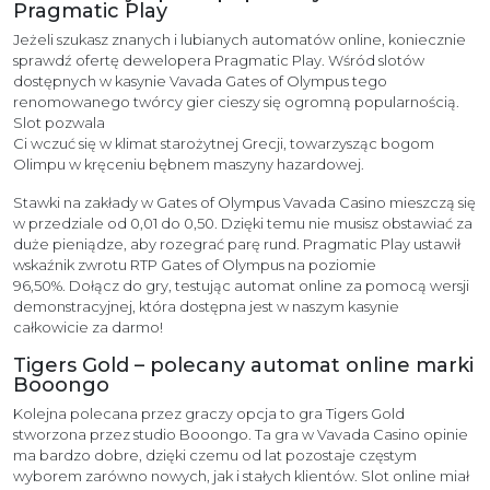
Pragmatic Play
Jeżeli szukasz znanych i lubianych automatów online, koniecznie
sprawdź ofertę dewelopera Pragmatic Play. Wśród slotów
dostępnych w kasynie Vavada Gates of Olympus tego
renomowanego twórcy gier cieszy się ogromną popularnością.
Slot pozwala
Ci wczuć się w klimat starożytnej Grecji, towarzysząc bogom
Olimpu w kręceniu bębnem maszyny hazardowej.
Stawki na zakłady w Gates of Olympus Vavada Casino mieszczą się
w przedziale od 0,01 do 0,50. Dzięki temu nie musisz obstawiać za
duże pieniądze, aby rozegrać parę rund. Pragmatic Play ustawił
wskaźnik zwrotu RTP Gates of Olympus na poziomie
96,50%. Dołącz do gry, testując automat online za pomocą wersji
demonstracyjnej, która dostępna jest w naszym kasynie
całkowicie za darmo!
Tigers Gold – polecany automat online marki
Booongo
Kolejna polecana przez graczy opcja to gra Tigers Gold
stworzona przez studio Booongo. Ta gra w Vavada Casino opinie
ma bardzo dobre, dzięki czemu od lat pozostaje częstym
wyborem zarówno nowych, jak i stałych klientów. Slot online miał