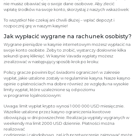
nie musisz obawiać się o swoje dane osobowe. Aby zlecić
wpłatę środków na swoje konto, skorzystaj z naszych wskazówek:
To wszystko! Nie czekaj ani chwili dłużej – wpłać depozyt i
rozpocznij grę w naszym kasynie!
Jak wypłacić wygrane na rachunek osobisty?
Wygrane pieniądze w kasynie internetowym możesz wypłacić na
swoje konto osobiste. Żeby to zrobić, wystarczy dosłownie kilka
sekund i parę kliknięć. W kasynie Vavada wypłaty możesz
zrealizować w następujący sposób krok po kroku:
Polscy gracze powinni być świadomi ograniczeń w zakresie
wypłat, jakie ustalone zostały w regulaminie kasyna. Nasze kasyno
opinie o płatnościach ma dobre również ze względu na wysokie
limity wypłat, które uzależnione są od poziomu
w programie lojalnościowym:
Uwaga: limit wypłat krypto wynosi 1 000 000 USD miesięcznie.
Wszelkie ustalone przez kasyno ograniczenia kwotowe
obowiązują w dni powszechnie. Realizacja wypłaty wygranych w
weekendy ma limit 2000 USD dziennie. Płatności można
realizować
codziennie i całodobowo, zaś ich przetworzenie zajmować może