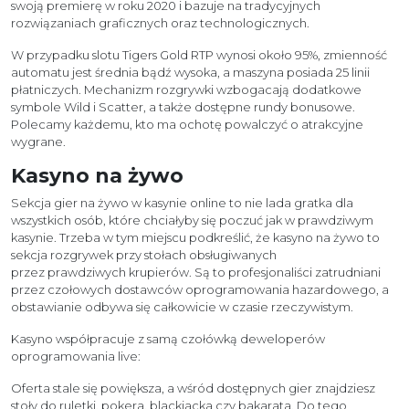
swoją premierę w roku 2020 i bazuje na tradycyjnych
rozwiązaniach graficznych oraz technologicznych.
W przypadku slotu Tigers Gold RTP wynosi około 95%, zmienność
automatu jest średnia bądź wysoka, a maszyna posiada 25 linii
płatniczych. Mechanizm rozgrywki wzbogacają dodatkowe
symbole Wild i Scatter, a także dostępne rundy bonusowe.
Polecamy każdemu, kto ma ochotę powalczyć o atrakcyjne
wygrane.
Kasyno na żywo
Sekcja gier na żywo w kasynie online to nie lada gratka dla
wszystkich osób, które chciałyby się poczuć jak w prawdziwym
kasynie. Trzeba w tym miejscu podkreślić, że kasyno na żywo to
sekcja rozgrywek przy stołach obsługiwanych
przez prawdziwych krupierów. Są to profesjonaliści zatrudniani
przez czołowych dostawców oprogramowania hazardowego, a
obstawianie odbywa się całkowicie w czasie rzeczywistym.
Kasyno współpracuje z samą czołówką deweloperów
oprogramowania live:
Oferta stale się powiększa, a wśród dostępnych gier znajdziesz
stoły do ruletki, pokera, blackjacka czy bakarata. Do tego