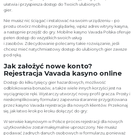
ułatwia i przyspiesza dostęp do Twoich ulubionych
gier.
Nie musisz nic ściągać i instalować na swoim urządzeniu – po
prostu otwórz mobilną przeglądarkę, wpisz adres witryny kasyna,
a następnie przejdź do gry. Mobilne kasyno Vavada Polska oferuje
pełen dostęp do wszystkich swoich usług
i zasobów. Zdecydowanie polecamy takie rozwiązanie, jeśli
chcesz mieć natychmiastowy dostęp do ulubionych gier zawsze
pod ręką.
Jak założyć nowe konto?
Rejestracja Vavada kasyno online
Dostęp do kilku tysięcy gier hazardowych, możliwość
odblokowania bonusów, a także wiele innych korzyści jest na
wyciągnięcie ręki. Wystarczy utworzyć nowy profil gracza. Prosty i
nieskomplikowany formularz zapewnia starannie przygotowana
przez kasyno Vavada rejestracja dla nowych klientów. Przekonaj
się, jak łatwo krok po kroku dołączyć do gry:
W serwisie kasynowym w Polsce proces rejestracji dla nowych
użytkowników został maksymalnie uproszczony. Nie musisz
podawać żadnych danych osobowych w formularzu, ponieważ