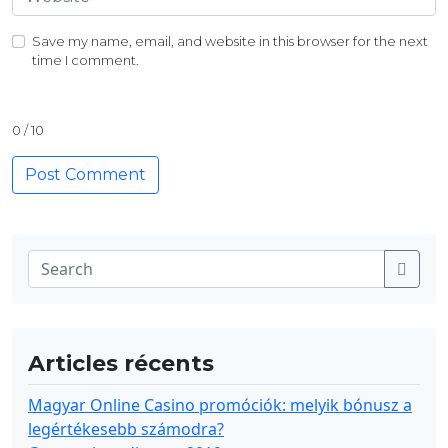
Save my name, email, and website in this browser for the next
time I comment.
0
/ 10
Articles récents
Magyar Online Casino promóciók: melyik bónusz a
legértékesebb számodra?