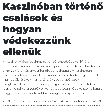
Kaszinóban történő
csalások és
hogyan
védekezzünk
ellenük
A kaszinók világa izgalmas és vonzó lehetőségeket kínál a
játékosok számára, ugyanakkor sajnos nem ritkák a csalások sem,
amelyek jelentős anyagi károkat okozhatnak. A kaszinóban
történő csalások többféle formában jelenhetnek meg, például
manipulált játékok, hamis kártyák vagy a játékosok
megtévesztése révén. Fontos, hogy minden játékos tisztában
legyen ezekkel a veszélyekkel, és tudatosan védekezzen ellenük,
hogy élvezhesse a játékot biztonságos környezetben.
Az általános csalási módszerek közé tartozik a technikai eszközök
használata, például rejtett kamerák vagy jelek, amelyek segítik a