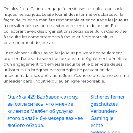
De plus, Julius Casino s’engage à sensibiliser ses utilisateurs sur les
risques liés aux jeux. Le site fournit des informations claires sur la
façon de jouer de manière responsable et encourage les joueurs
à consulter des ressources extérieures en cas de besoin. En
collaborant avec des organisations spécialisées, Julius Casino vise
à réduire les comportements à risque et à promouvoir un
environnement de jeu sain.
En rejoignant Julius Casino, les joueurs peuvent non seulement
profiter d’une vaste sélection de jeux, mais également bénéficier
d’un engagement fort envers la sécurité et le bien-être de ses
utilisateurs. En intégrant des stratégies de prévention des
addictions dans ses opérations, Julius Casino se positionne comme
un leader dans l’industrie du jeu en ligne responsable.
Ошибка 429 Вдобавок к этому,
Sicheres ferner
вы согласитесь, что мнение
geschütztes
клиентов Мелбет об услугах
Verbunden-
этого онлайн букмекера важнее
Gaming je
любого обзора.
echte
Geldgewinne