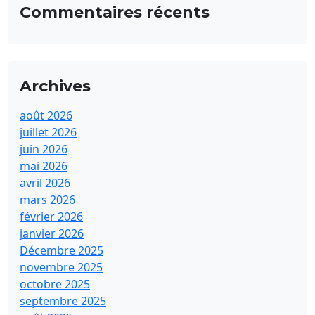
Commentaires récents
Archives
août 2026
juillet 2026
juin 2026
mai 2026
avril 2026
mars 2026
février 2026
janvier 2026
Décembre 2025
novembre 2025
octobre 2025
septembre 2025