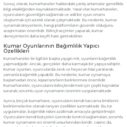
Sonuç olarak, kumarhaneler hakkındaki yanlış anlamalar genellikle
bilgi eksikliğinden kaynaklanmaktadır. Yasal olan kumarhaneler,
oyuncuların güvenliğini sağlamak ve adil bir oyun ortamı
oluşturmak için sürekli olarak çalışmaktadır. Bu nedenle, kumar
oynamak isteyenlerin, hangi platformların güvenilir olduğunu
araştırmaları önemlidir. Bilinçli seçimler yaparak, kumar
deneyimlerini daha keyifli hale getirebilirler.
Kumar Oyunlarının Bağımlılık Yapıcı
Özellikleri
Kumarhaneler ile ilgili bir başka yaygın mit, oyunların bağımlılık
yapmadığıdır. Ancak, gerçekler daha karmaşık bir yapıya sahiptir.
Kumar oyunları, oyuncularda zevk ve heyecan hissi yaratarak,
zamanla bağımlılık yapabilir. Bu nedenle, kumar oynamaya
başlamadan önce, kişisel sınırların belirlenmesi önemlidir.
Kumarhaneler, oyuncularını bilinçlendirmek için çeşitli kaynaklar
sunarak, sorumlu oyun oynamanın önemini vurgulamaktadır.
Ayrıca, birçok kumarhane, oyuncuların kendi harcama limitlerini
belirlemelerine olanak tanıyan özellikler sunmaktadır. Bu tür
uygulamalar, bağımlılık riskini azaltmak amacıyla geliştirilmiştir.
Oyuncuların kendi bütçeleri üzerinde kontrol sağlamaları, sorumlu
kumar oynamanın en önemli unsurlarından biridir. casino da,