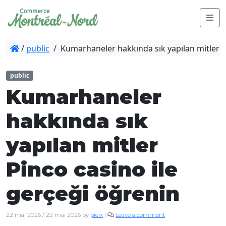
/
public
/
Kumarhaneler hakkında sık yapılan mitler P
public
Kumarhaneler
hakkında sık
yapılan mitler
Pinco casino ile
gerçeği öğrenin
22 mai 2026
/
22 mai 2026
by
pieix
|
Leave a comment