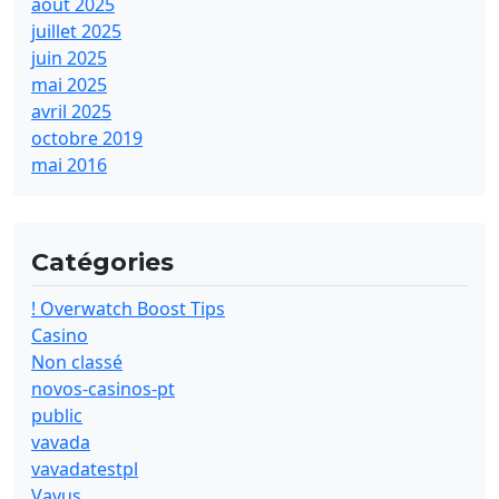
août 2025
juillet 2025
juin 2025
mai 2025
avril 2025
octobre 2019
mai 2016
Catégories
! Overwatch Boost Tips
Casino
Non classé
novos-casinos-pt
public
vavada
vavadatestpl
Vavus