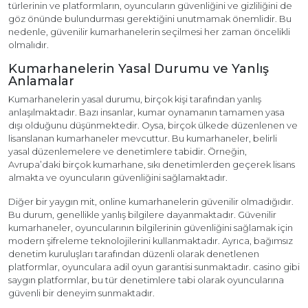
türlerinin ve platformların, oyuncuların güvenliğini ve gizliliğini de
göz önünde bulundurması gerektiğini unutmamak önemlidir. Bu
nedenle, güvenilir kumarhanelerin seçilmesi her zaman öncelikli
olmalıdır.
Kumarhanelerin Yasal Durumu ve Yanlış
Anlamalar
Kumarhanelerin yasal durumu, birçok kişi tarafından yanlış
anlaşılmaktadır. Bazı insanlar, kumar oynamanın tamamen yasa
dışı olduğunu düşünmektedir. Oysa, birçok ülkede düzenlenen ve
lisanslanan kumarhaneler mevcuttur. Bu kumarhaneler, belirli
yasal düzenlemelere ve denetimlere tabidir. Örneğin,
Avrupa’daki birçok kumarhane, sıkı denetimlerden geçerek lisans
almakta ve oyuncuların güvenliğini sağlamaktadır.
Diğer bir yaygın mit, online kumarhanelerin güvenilir olmadığıdır.
Bu durum, genellikle yanlış bilgilere dayanmaktadır. Güvenilir
kumarhaneler, oyuncularının bilgilerinin güvenliğini sağlamak için
modern şifreleme teknolojilerini kullanmaktadır. Ayrıca, bağımsız
denetim kuruluşları tarafından düzenli olarak denetlenen
platformlar, oyunculara adil oyun garantisi sunmaktadır. casino gibi
saygın platformlar, bu tür denetimlere tabi olarak oyuncularına
güvenli bir deneyim sunmaktadır.