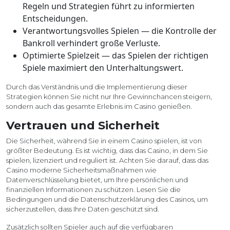
Regeln und Strategien führt zu informierten
Entscheidungen.
Verantwortungsvolles Spielen — die Kontrolle der
Bankroll verhindert große Verluste.
Optimierte Spielzeit — das Spielen der richtigen
Spiele maximiert den Unterhaltungswert.
Durch das Verständnis und die Implementierung dieser
Strategien können Sie nicht nur Ihre Gewinnchancen steigern,
sondern auch das gesamte Erlebnis im Casino genießen.
Vertrauen und Sicherheit
Die Sicherheit, während Sie in einem Casino spielen, ist von
größter Bedeutung. Es ist wichtig, dass das Casino, in dem Sie
spielen, lizenziert und reguliert ist. Achten Sie darauf, dass das
Casino moderne Sicherheitsmaßnahmen wie
Datenverschlüsselung bietet, um Ihre persönlichen und
finanziellen Informationen zu schützen. Lesen Sie die
Bedingungen und die Datenschutzerklärung des Casinos, um
sicherzustellen, dass Ihre Daten geschützt sind.
Zusätzlich sollten Spieler auch auf die verfügbaren