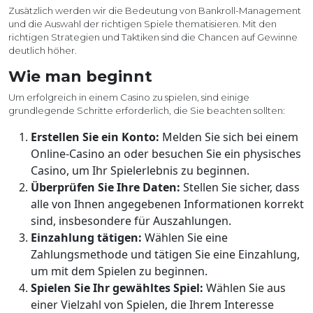
Zusätzlich werden wir die Bedeutung von Bankroll-Management
und die Auswahl der richtigen Spiele thematisieren. Mit den
richtigen Strategien und Taktiken sind die Chancen auf Gewinne
deutlich höher.
Wie man beginnt
Um erfolgreich in einem Casino zu spielen, sind einige
grundlegende Schritte erforderlich, die Sie beachten sollten:
Erstellen Sie ein Konto:
Melden Sie sich bei einem
Online-Casino an oder besuchen Sie ein physisches
Casino, um Ihr Spielerlebnis zu beginnen.
Überprüfen Sie Ihre Daten:
Stellen Sie sicher, dass
alle von Ihnen angegebenen Informationen korrekt
sind, insbesondere für Auszahlungen.
Einzahlung tätigen:
Wählen Sie eine
Zahlungsmethode und tätigen Sie eine Einzahlung,
um mit dem Spielen zu beginnen.
Spielen Sie Ihr gewähltes Spiel:
Wählen Sie aus
einer Vielzahl von Spielen, die Ihrem Interesse