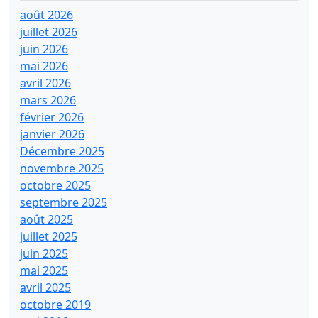
août 2026
juillet 2026
juin 2026
mai 2026
avril 2026
mars 2026
février 2026
janvier 2026
Décembre 2025
novembre 2025
octobre 2025
septembre 2025
août 2025
juillet 2025
juin 2025
mai 2025
avril 2025
octobre 2019