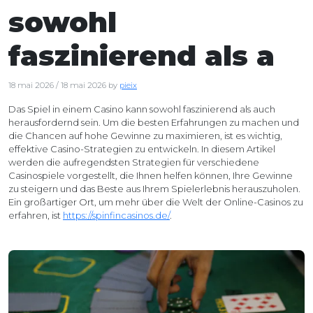
sowohl
faszinierend als a
18 mai 2026
/
18 mai 2026
by
pieix
Das Spiel in einem Casino kann sowohl faszinierend als auch
herausfordernd sein. Um die besten Erfahrungen zu machen und
die Chancen auf hohe Gewinne zu maximieren, ist es wichtig,
effektive Casino-Strategien zu entwickeln. In diesem Artikel
werden die aufregendsten Strategien für verschiedene
Casinospiele vorgestellt, die Ihnen helfen können, Ihre Gewinne
zu steigern und das Beste aus Ihrem Spielerlebnis herauszuholen.
Ein großartiger Ort, um mehr über die Welt der Online-Casinos zu
erfahren, ist
https://spinfincasinos.de/
.