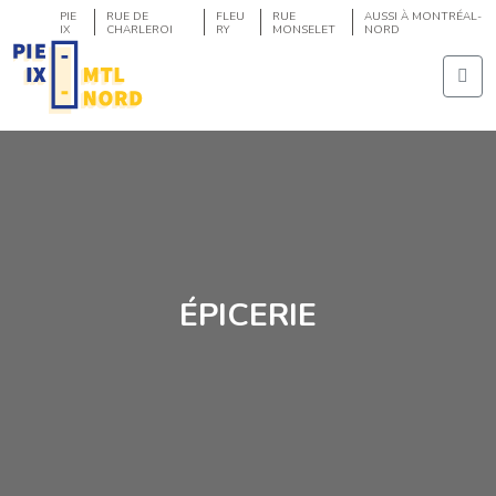
PIE
RUE DE
FLEU
RUE
AUSSI À MONTRÉAL-
IX
CHARLEROI
RY
MONSELET
NORD
ÉPICERIE