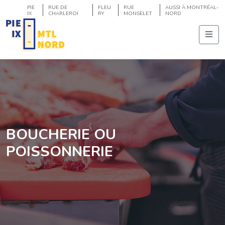
PIE
RUE DE
FLEU
RUE
AUSSI À MONTRÉAL-
IX
CHARLEROI
RY
MONSELET
NORD
BOUCHERIE OU
POISSONNERIE