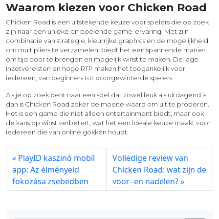
Waarom kiezen voor Chicken Road
Chicken Road is een uitstekende keuze voor spelers die op zoek
zijn naar een unieke en boeiende game-ervaring. Met zijn
combinatie van strategie, kleurrijke graphics en de mogelijkheid
om multipliers te verzamelen, biedt het een spannende manier
om tijd door te brengen en mogelijk winst te maken. De lage
inzetvereisten en hoge RTP maken het toegankelijk voor
iedereen, van beginners tot doorgewinterde spelers.
Als je op zoek bent naar een spel dat zowel leuk als uitdagend is,
dan is Chicken Road zeker de moeite waard om uit te proberen.
Het is een game die niet alleen entertainment biedt, maar ook
de kans op winst verbetert, wat het een ideale keuze maakt voor
iedereen die van online gokken houdt.
PlayID kaszinó mobil
Volledige review van
app: Az élményeid
Chicken Road: wat zijn de
fokozása zsebedben
voor- en nadelen?