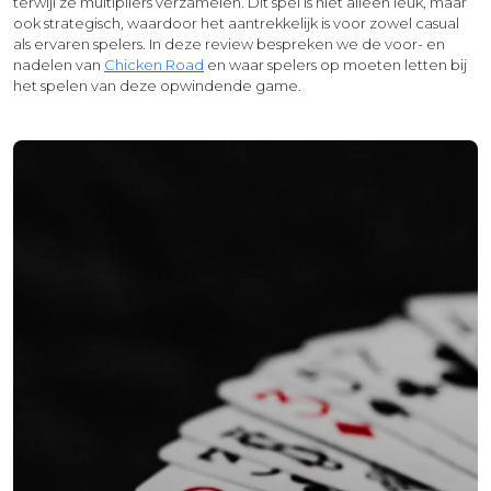
terwijl ze multipliers verzamelen. Dit spel is niet alleen leuk, maar
ook strategisch, waardoor het aantrekkelijk is voor zowel casual
als ervaren spelers. In deze review bespreken we de voor- en
nadelen van
Chicken Road
en waar spelers op moeten letten bij
het spelen van deze opwindende game.