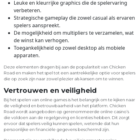
Leuke en kleurrijke graphics die de spelervaring
verbeteren.
Strategische gameplay die zowel casual als ervaren
spelers aanspreekt.
De mogelijkheid om multipliers te verzamelen, wat
de winst kan verhogen.
Toegankelijkheid op zowel desktop als mobiele
apparaten.
Deze elementen dragen bij aan de populariteit van Chicken
Road en maken het spel tot een aantrekkelijke optie voor spelers
die op zoek zijn naar zowel plezier als kansen om te winnen.
Vertrouwen en veiligheid
Bij het spelen van online games is het belangrijk om te kijken naar
de veiligheid en betrouwbaarheid van het platform. Chicken
Road wordt aangeboden op gerenommeerde online casino’s
die voldoen aan de regelgeving en licenties hebben. Dit zorgt
ervoor dat spelers veilig kunnen spelen, wetende dat hun
persoonlijke en financiële gegevens beschermd zijn.