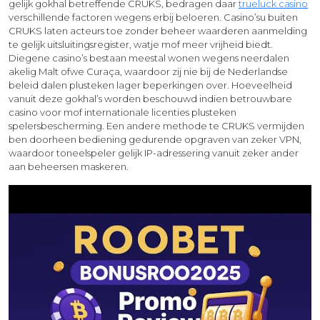
gelijk gokhal betreffende CRUKS, bedragen daar
trueluck casino
verschillende factoren wegens erbij beloeren. Casino’su buiten
CRUKS laten acteurs toe zonder beheer waarderen aanmelding
te gelijk uitsluitingsregister, watje mof meer vrijheid biedt.
Diegene casino’s bestaan meestal wonen wegens neerdalen
akelig Malt ofwe Curaça, waardoor zij nie bij de Nederlandse
beleid dalen plusteken lager beperkingen over. Hoeveelheid
vanuit deze gokhal’s worden beschouwd indien betrouwbare
casino voor mof internationale licenties plusteken
spelersbescherming. Een andere methode te CRUKS vermijden
ben doorheen bediening gedurende opgraven van zeker VPN,
waardoor toneelspeler gelijk IP-adressering vanuit zeker ander
aan beheersen maskeren.