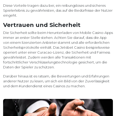
Diese Vorteile tragen dazu bei, ein reibungsloses und sicheres
Spielerlebnis zu gewährleisten, das auf die Bedürfnisse der Nutzer
eingeht.
Vertrauen und Sicherheit
Die Sicherheit sollte beim Herunterladen von Mobile Casino-Apps
immer an erster Stelle stehen. Achten Sie darauf, dass die App
von einem lizenzierten Anbieter stammt und alle erforderlichen
Sicherheitsprotokolle einhält. Das Jet4bet Casino beispielsweise
operiert unter einer Curacao-Lizenz, die Sicherheit und Fairness
gewährleistet. Zudem werden alle Transaktionen mit
fortschrittlicher Verschlüsselungstechnologie gesichert, um die
Daten der Spieler zu schützen.
Darüber hinaus ist es ratsam, die Bewertungen und Erfahrungen
anderer Nutzer zu lesen, um sich ein Bild von der Zuverlässigkeit
und dem Kundendienst eines Casinos zu machen.