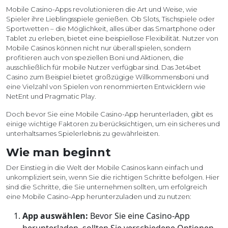
Mobile Casino-Apps revolutionieren die Art und Weise, wie
Spieler ihre Lieblingsspiele genießen. Ob Slots, Tischspiele oder
Sportwetten – die Möglichkeit, alles über das Smartphone oder
Tablet zu erleben, bietet eine beispiellose Flexibilität. Nutzer von
Mobile Casinos können nicht nur überall spielen, sondern
profitieren auch von speziellen Boni und Aktionen, die
ausschließlich für mobile Nutzer verfügbar sind. Das Jet4bet
Casino zum Beispiel bietet großzügige Willkommensboni und
eine Vielzahl von Spielen von renommierten Entwicklern wie
NetEnt und Pragmatic Play.
Doch bevor Sie eine Mobile Casino-App herunterladen, gibt es
einige wichtige Faktoren zu berücksichtigen, um ein sicheres und
unterhaltsames Spielerlebnis zu gewährleisten.
Wie man beginnt
Der Einstieg in die Welt der Mobile Casinos kann einfach und
unkompliziert sein, wenn Sie die richtigen Schritte befolgen. Hier
sind die Schritte, die Sie unternehmen sollten, um erfolgreich
eine Mobile Casino-App herunterzuladen und zu nutzen:
App auswählen:
Bevor Sie eine Casino-App