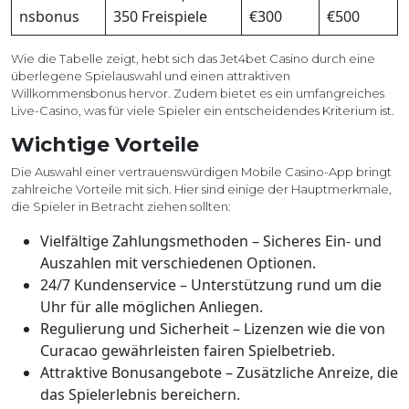
nsbonus
350 Freispiele
€300
€500
Wie die Tabelle zeigt, hebt sich das Jet4bet Casino durch eine
überlegene Spielauswahl und einen attraktiven
Willkommensbonus hervor. Zudem bietet es ein umfangreiches
Live-Casino, was für viele Spieler ein entscheidendes Kriterium ist.
Wichtige Vorteile
Die Auswahl einer vertrauenswürdigen Mobile Casino-App bringt
zahlreiche Vorteile mit sich. Hier sind einige der Hauptmerkmale,
die Spieler in Betracht ziehen sollten:
Vielfältige Zahlungsmethoden – Sicheres Ein- und
Auszahlen mit verschiedenen Optionen.
24/7 Kundenservice – Unterstützung rund um die
Uhr für alle möglichen Anliegen.
Regulierung und Sicherheit – Lizenzen wie die von
Curacao gewährleisten fairen Spielbetrieb.
Attraktive Bonusangebote – Zusätzliche Anreize, die
das Spielerlebnis bereichern.