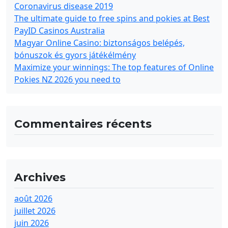
Coronavirus disease 2019
The ultimate guide to free spins and pokies at Best
PayID Casinos Australia
Magyar Online Casino: biztonságos belépés,
bónuszok és gyors játékélmény
Maximize your winnings: The top features of Online
Pokies NZ 2026 you need to
Commentaires récents
Archives
août 2026
juillet 2026
juin 2026