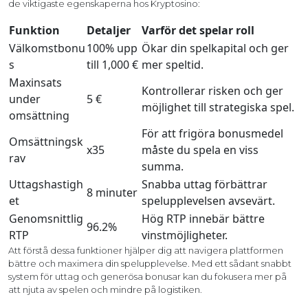
de viktigaste egenskaperna hos Kryptosino:
Funktion
Detaljer
Varför det spelar roll
Välkomstbonu
100% upp
Ökar din spelkapital och ger
s
till 1,000 €
mer speltid.
Maxinsats
Kontrollerar risken och ger
under
5 €
möjlighet till strategiska spel.
omsättning
För att frigöra bonusmedel
Omsättningsk
x35
måste du spela en viss
rav
summa.
Uttagshastigh
Snabba uttag förbättrar
8 minuter
et
spelupplevelsen avsevärt.
Genomsnittlig
Hög RTP innebär bättre
96.2%
RTP
vinstmöjligheter.
Att förstå dessa funktioner hjälper dig att navigera plattformen
bättre och maximera din spelupplevelse. Med ett sådant snabbt
system för uttag och generösa bonusar kan du fokusera mer på
att njuta av spelen och mindre på logistiken.