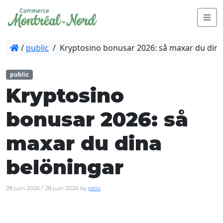
/
public
/
Kryptosino bonusar 2026: så maxar du dina
public
Kryptosino
bonusar 2026: så
maxar du dina
belöningar
28 juin 2026
/
28 juin 2026
by
pieix