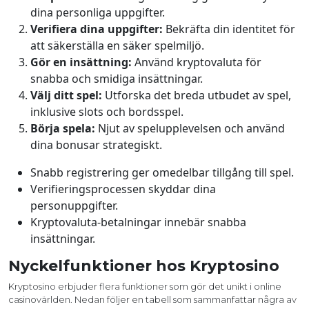
dina personliga uppgifter.
Verifiera dina uppgifter:
Bekräfta din identitet för
att säkerställa en säker spelmiljö.
Gör en insättning:
Använd kryptovaluta för
snabba och smidiga insättningar.
Välj ditt spel:
Utforska det breda utbudet av spel,
inklusive slots och bordsspel.
Börja spela:
Njut av spelupplevelsen och använd
dina bonusar strategiskt.
Snabb registrering ger omedelbar tillgång till spel.
Verifieringsprocessen skyddar dina
personuppgifter.
Kryptovaluta-betalningar innebär snabba
insättningar.
Nyckelfunktioner hos Kryptosino
Kryptosino erbjuder flera funktioner som gör det unikt i online
casinovärlden. Nedan följer en tabell som sammanfattar några av