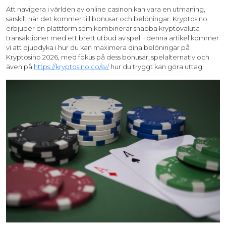
Att navigera i världen av online casinon kan vara en utmaning,
särskilt när det kommer till bonusar och belöningar. Kryptosino
erbjuder en plattform som kombinerar snabba kryptovaluta-
transaktioner med ett brett utbud av spel. I denna artikel kommer
vi att djupdyka i hur du kan maximera dina belöningar på
Kryptosino 2026, med fokus på dess bonusar, spelalternativ och
även på
https://kryptosino.co/sv/
hur du tryggt kan göra uttag.