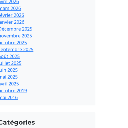
avril 2026
mars 2026
février 2026
janvier 2026
Décembre 2025
novembre 2025
octobre 2025
septembre 2025
août 2025
juillet 2025
juin 2025
mai 2025
avril 2025
octobre 2019
mai 2016
Catégories