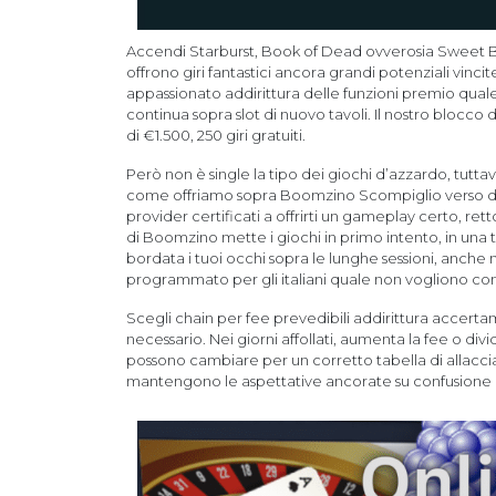
Accendi Starburst, Book of Dead ovverosia Sweet Bo
offrono giri fantastici ancora grandi potenziali vinc
appassionato addirittura delle funzioni premio quale t
continua sopra slot di nuovo tavoli. Il nostro blocco 
di €1.500, 250 giri gratuiti.
Però non è single la tipo dei giochi d’azzardo, tuttavia
come offriamo sopra Boomzino Scompiglio verso distin
provider certificati a offrirti un gameplay certo, retto
di Boomzino mette i giochi in primo intento, in una 
bordata i tuoi occhi sopra le lunghe sessioni, anche 
programmato per gli italiani quale non vogliono comp
Scegli chain per fee prevedibili addirittura acc
necessario. Nei giorni affollati, aumenta la fee o div
possono cambiare per un corretto tabella di allaccia
mantengono le aspettative ancorate su confusione