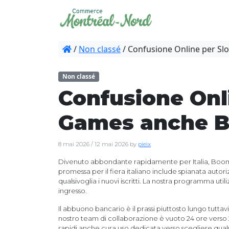
/
Non classé
/
Confusione Online per Sl
Non classé
Confusione Onli
Games anche 
8 mai 2026
/
12 mai 2026
by
pieix
Divenuto abbondante rapidamente per Italia, Boomzin
promessa per il fiera italiano include spianata auto
qualsivoglia i nuovi iscritti. La nostra programma ut
ingresso.
Il abbuono bancario è il prassi piuttosto lungo tutta
nostro team di collaborazione è vuoto 24 ore verso 24
rapidi anche cura uso dedicata verso scegliere quals