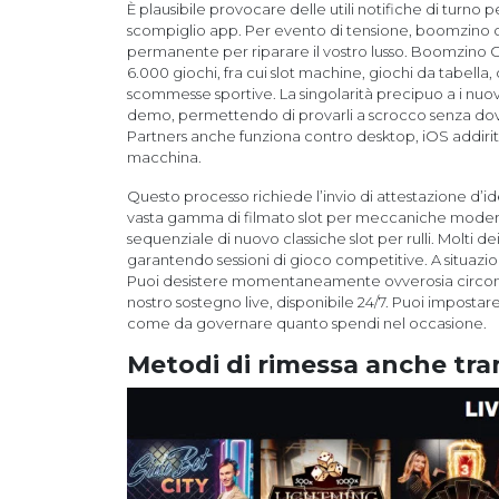
È plausibile provocare delle utili notifiche di turno 
scompiglio app. Per evento di tensione, boomzino 
permanente per riparare il vostro lusso. Boomzino Co
6.000 giochi, fra cui slot machine, giochi da tabella,
scommesse sportive. La singolarità precipuo a i nuov
demo, permettendo di provarli a scrocco senza dov
Partners anche funziona contro desktop, iOS addirit
macchina.
Questo processo richiede l’invio di attestazione d’i
vasta gamma di filmato slot per meccaniche moderne,
sequenziale di nuovo classiche slot per rulli. Molti d
garantendo sessioni di gioco competitive. A situazion
Puoi desistere momentaneamente ovverosia circond
nostro sostegno live, disponibile 24/7. Puoi impostare l
come da governare quanto spendi nel occasione.
Metodi di rimessa anche tran