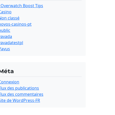
! Overwatch Boost Tips
Casino
Non classé
novos-casinos-pt
public
vavada
vavadatestpl
Vavus
Méta
Connexion
Flux des publications
Flux des commentaires
Site de WordPress-FR