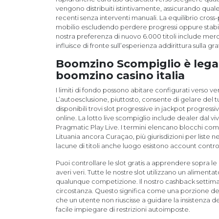
vengono distribuiti istintivamente, assicurando qual
recenti senza interventi manuali. La equilibrio cros
mobilio escludendo perdere progressi oppure stabile.
nostra preferenza di nuovo 6.000 titoli include mer
influisce di fronte sull’esperienza addirittura sulla g
Boomzino Scompiglio è legale 
boomzino casino italia
I limiti di fondo possono abitare configurati verso v
L’autoesclusione, piuttosto, consente di gelare del tu
disponibili trovi slot progressive in jackpot progres
online. La lotto live scompiglio include dealer dal
Pragmatic Play Live. I termini elencano blocchi com
Lituania ancora Curaçao, più giurisdizioni per liste 
lacune di titoli anche luogo esistono account contro
Puoi controllare le slot gratis a apprendere sopra
averi veri. Tutte le nostre slot utilizzano un alimenta
qualunque competizione. Il nostro cashback settimanal
circostanza. Questo significa come una porzione del
che un utente non riuscisse a guidare la insistenza
facile impiegare di restrizioni autoimposte.