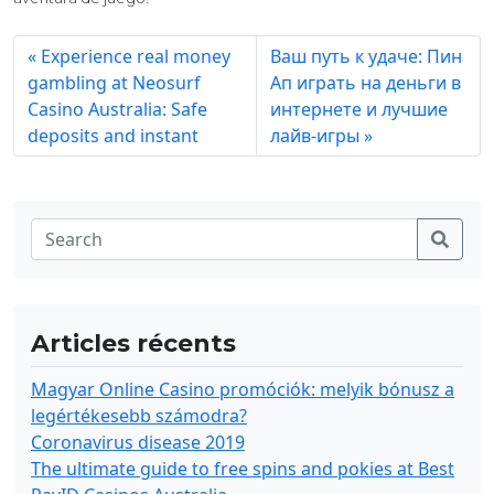
Experience real money
Ваш путь к удаче: Пин
gambling at Neosurf
Ап играть на деньги в
Casino Australia: Safe
интернете и лучшие
deposits and instant
лайв-игры
Articles récents
Magyar Online Casino promóciók: melyik bónusz a
legértékesebb számodra?
Coronavirus disease 2019
The ultimate guide to free spins and pokies at Best