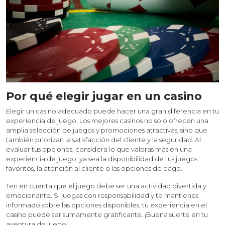
Por qué elegir jugar en un casino
Elegir un casino adecuado puede hacer una gran diferencia en tu
experiencia de juego. Los mejores casinos no solo ofrecen una
amplia selección de juegos y promociones atractivas, sino que
también priorizan la satisfacción del cliente y la seguridad. Al
evaluar tus opciones, considera lo que valoras más en una
experiencia de juego, ya sea la disponibilidad de tus juegos
favoritos, la atención al cliente o las opciones de pago.
Ten en cuenta que el juego debe ser una actividad divertida y
emocionante. Si juegas con responsabilidad y te mantienes
informado sobre las opciones disponibles, tu experiencia en el
casino puede ser sumamente gratificante. ¡Buena suerte en tu
aventura de juego!