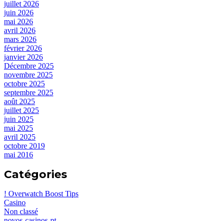
juillet 2026
juin 2026
mai 2026
avril 2026
mars 2026
février 2026
janvier 2026
Décembre 2025
novembre 2025
octobre 2025
septembre 2025
août 2025
juillet 2025
juin 2025
mai 2025
avril 2025
octobre 2019
mai 2016
Catégories
! Overwatch Boost Tips
Casino
Non classé
novos-casinos-pt