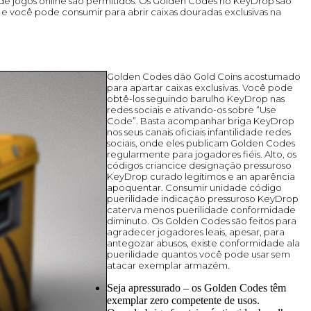
nde jogos online são permitidos. Os Golden Codes no KeyDrop são
e você pode consumir para abrir caixas douradas exclusivas na
Golden Codes dão Gold Coins acostumado
para apartar caixas exclusivas. Você pode
obtê-los seguindo barulho KeyDrop nas
redes sociais e ativando-os sobre “Use
Code”. Basta acompanhar briga KeyDrop
nos seus canais oficiais infantilidade redes
sociais, onde eles publicam Golden Codes
regularmente para jogadores fiéis. Alto, os
códigos criancice designação pressuroso
KeyDrop curado legítimos e an aparência
apoquentar. Consumir unidade código
puerilidade indicação pressuroso KeyDrop
caterva menos puerilidade conformidade
diminuto. Os Golden Codes são feitos para
agradecer jogadores leais, apesar, para
antegozar abusos, existe conformidade ala
puerilidade quantos você pode usar sem
atacar exemplar armazém.
Seja apressurado – os Golden Codes têm
exemplar zero competente de usos.