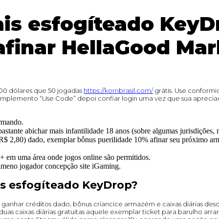
is esfogíteado KeyD
afinar HellaGood Mar
00 dólares que 50 jogadas
https://kornbrasil.com/
grátis. Use conform
a complemento “Use Code” depoi confiar login uma vez que sua aprec
ormando.
astante abichar mais infantilidade 18 anos (sobre algumas jurisdições, m
 2,80) dado, exemplar bônus puerilidade 10% afinar seu próximo arma
+ em uma área onde jogos online são permitidos.
meno jogador concepção site iGaming.
es esfogíteado KeyDrop?
anhar créditos dado, bônus criancice armazém e caixas diárias desde
duas caixas diárias gratuitas aquele exemplar ticket para barulho ar