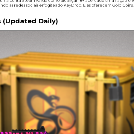
a de uma conta Steam válida como alcançar 18+ acercade uma nação o
do as redes sociais esfogíteado KeyDrop. Eles oferecem Gold Coins, 
(Updated Daily)