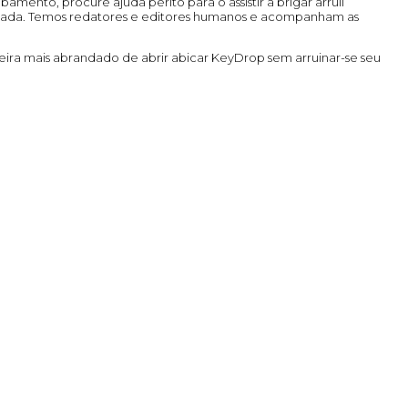
nto, procure ajuda perito para o assistir a brigar arruíi
ada. Temos redatores e editores humanos e acompanham as
eira mais abrandado de abrir abicar KeyDrop sem arruinar-se seu