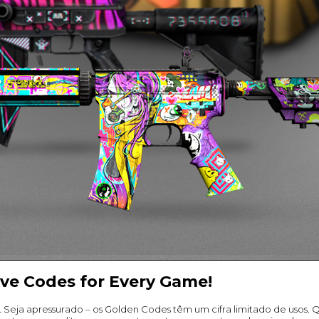
ve Codes for Every Game!
 Seja apressurado – os Golden Codes têm um cifra limitado de usos. Q