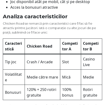
Joc disponibil atât pe mobil, cât și pe desktop
Acces la bonusuri atractive
Analiza caracteristicilor
Chicken Road se remarcă prin caracteristici care îl fac să fie
atractiv printre jucători. Iată o comparație cu alte jocuri de pe
piață, subliniind ce îl face unic:
Caracteri
Competi
Competi
Chicken Road
stică
tor A
tor B
Casino
Tip joc
Crash / Arcade
Slot
Live
Volatilitat
Medie către mare
Mică
Medie
e
120% + 250 rotiri
100%
Rotiri
Bonusuri
gratuite
bonus
gratuite