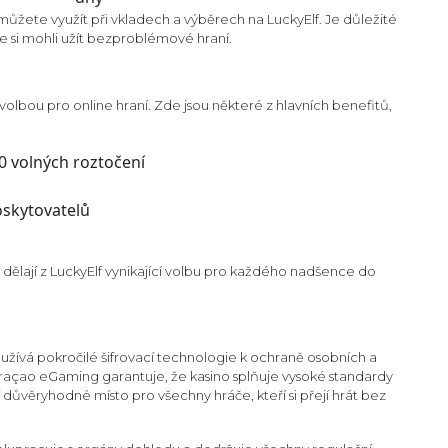
ůžete využít při vkladech a výběrech na LuckyElf. Je důležité
e si mohli užít bezproblémové hraní.
í volbou pro online hraní. Zde jsou některé z hlavních benefitů,
00 volných roztočení
oskytovatelů
dělají z LuckyElf vynikající volbu pro každého nadšence do
oužívá pokročilé šifrovací technologie k ochraně osobních a
uraçao eGaming garantuje, že kasino splňuje vysoké standardy
f důvěryhodné místo pro všechny hráče, kteří si přejí hrát bez