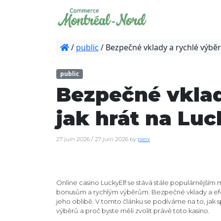
/
public
/
Bezpečné vklady a rychlé výběry
public
Bezpečné vklad
jak hrát na Luc
27 juin 2026
/
27 juin 2026
by
pieix
Online casino LuckyElf se stává stále populárnějším 
bonusům a rychlým výběrům. Bezpečné vklady a efektiv
jeho oblibě. V tomto článku se podíváme na to, jak 
výběrů a proč byste měli zvolit právě toto kasino.