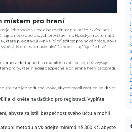
m místem pro hraní
rzuje jeho spolehlivost a bezpečnost pro hráče. S více než 2
č najde něco podle svých představ – od klasických automatů
y, které představují vynikající příležitost pro nové hráče, aby si
výběrů, které trvá maximálně 24 hodin, zajišťuje, že hráči
rozhraní a dostupnost na mobilních zařízeních, což zvyšuje
stem pro ty, kteří hledají bezpečné a příjemné herní prostředí.
ledujte tyto jednoduché kroky, abyste mohli začít co nejdříve:
lf a klikněte na tlačítko pro registraci. Vyplňte
í, abyste zajistili bezpečnost svého účtu a mohli
atební metodu a vkládejte minimálně 300 Kč, abyste