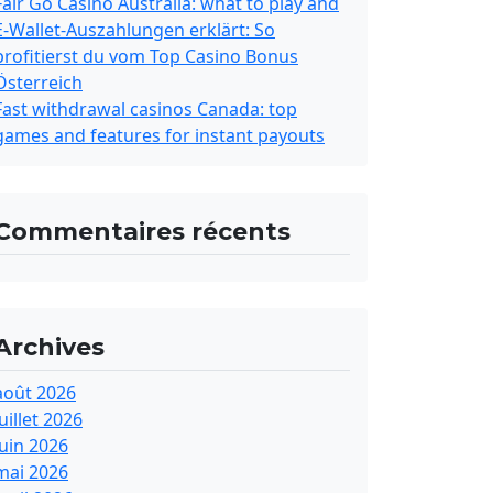
Fair Go Casino Australia: what to play and
E-Wallet-Auszahlungen erklärt: So
profitierst du vom Top Casino Bonus
Österreich
Fast withdrawal casinos Canada: top
games and features for instant payouts
Commentaires récents
Archives
août 2026
juillet 2026
juin 2026
mai 2026