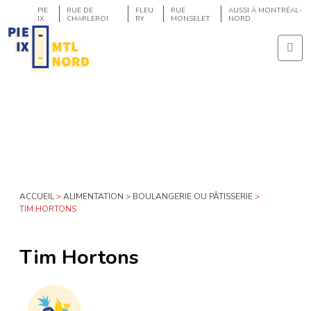
PIE
RUE DE
FLEU
RUE
AUSSI À MONTRÉAL-
IX
CHARLEROI
RY
MONSELET
NORD
ACCUEIL
>
ALIMENTATION
>
BOULANGERIE OU PÂTISSERIE
>
TIM HORTONS
Tim Hortons