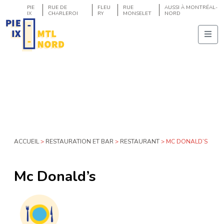
PIE
RUE DE
FLEU
RUE
AUSSI À MONTRÉAL-
IX
CHARLEROI
RY
MONSELET
NORD
ACCUEIL
>
RESTAURATION ET BAR
>
RESTAURANT
>
MC DONALD’S
Mc Donald’s