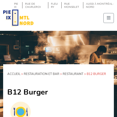
PIE
RUE DE
FLEU
RUE
AUSSI À MONTRÉAL-
IX
CHARLEROI
RY
MONSELET
NORD
ACCUEIL
>
RESTAURATION ET BAR
>
RESTAURANT
>
B12 BURGER
B12 Burger