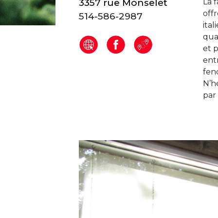
3357 rue Monselet
La 
off
514-586-2987
ital
qua
et p
entr
feno
N’hé
par