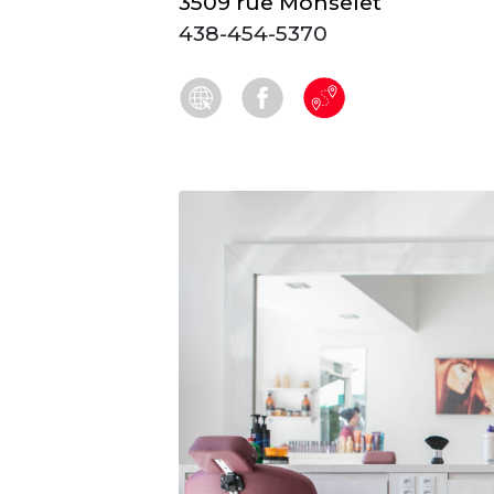
3509 rue Monselet
438-454-5370