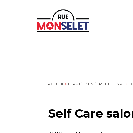
ACCUEIL
>
BEAUTÉ, BIEN-ÊTRE ET LOISIRS
>
CO
Self Care salo