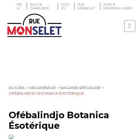
PIE
RUE DE
FLEU
RUE
AUSSI À
IX
CHARLEROI
RY
MONSELET
MONTRÉAL-NORD
ACCUEIL
>
MAGASINAGE
>
MAGASIN SPÉCIALISÉ
>
OFÉBALINDJO BOTANICA ÉSOTÉRIQUE
Ofébalindjo Botanica
Ésotérique