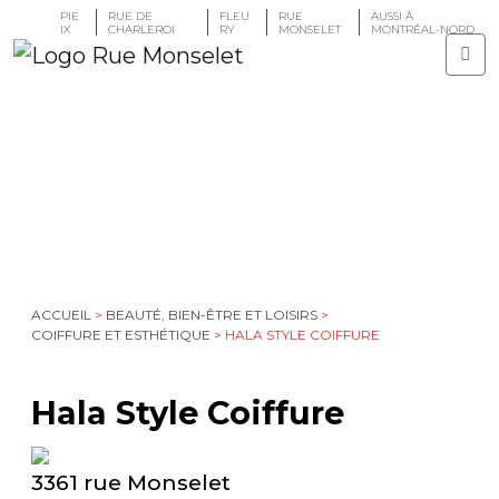
PIE
RUE DE
FLEU
RUE
AUSSI À
IX
CHARLEROI
RY
MONSELET
MONTRÉAL-NORD
ACCUEIL
>
BEAUTÉ, BIEN-ÊTRE ET LOISIRS
>
COIFFURE ET ESTHÉTIQUE
>
HALA STYLE COIFFURE
Hala Style Coiffure
3361 rue Monselet