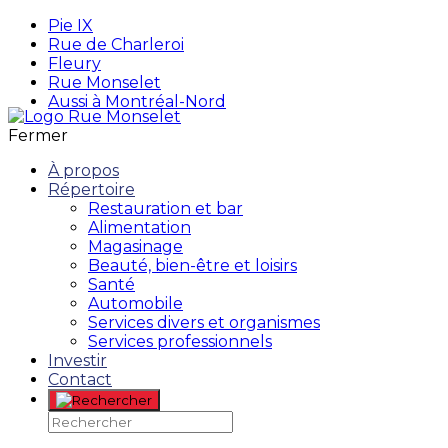
Pie IX
Rue de Charleroi
Fleury
Rue Monselet
Aussi à Montréal-Nord
Fermer
À propos
Répertoire
Restauration et bar
Alimentation
Magasinage
Beauté, bien-être et loisirs
Santé
Automobile
Services divers et organismes
Services professionnels
Investir
Contact