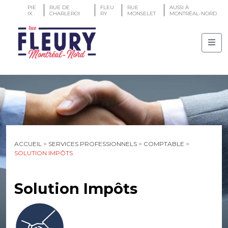
PIE
RUE DE
FLEU
RUE
AUSSI À
IX
CHARLEROI
RY
MONSELET
MONTRÉAL-NORD
ACCUEIL
>
SERVICES PROFESSIONNELS
>
COMPTABLE
>
SOLUTION IMPÔTS
Solution Impôts