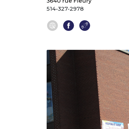
3640 rue Fleury
514-327-2978