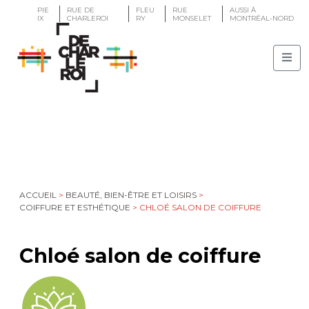
PIE
RUE DE
FLEU
RUE
AUSSI À
IX
CHARLEROI
RY
MONSELET
MONTRÉAL-NORD
ACCUEIL
>
BEAUTÉ, BIEN-ÊTRE ET LOISIRS
>
COIFFURE ET ESTHÉTIQUE
>
CHLOÉ SALON DE COIFFURE
Chloé salon de coiffure