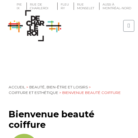
PIE
RUE DE
FLEU
RUE
AUSSI À
IX
CHARLEROI
RY
MONSELET
MONTRÉAL-NORD
ACCUEIL
>
BEAUTÉ, BIEN-ÊTRE ET LOISIRS
>
COIFFURE ET ESTHÉTIQUE
>
BIENVENUE BEAUTÉ COIFFURE
Bienvenue beauté
coiffure