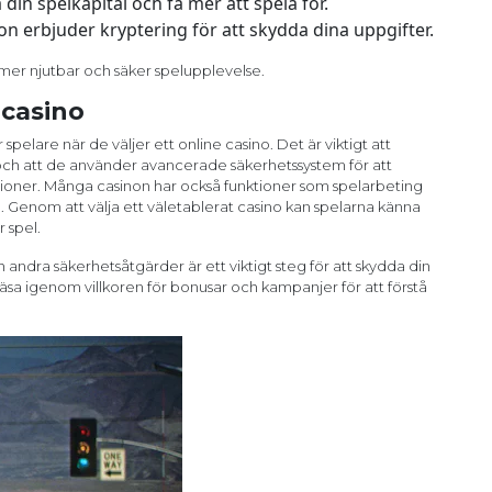
n spelkapital och få mer att spela för.
non erbjuder kryptering för att skydda dina uppgifter.
mer njutbar och säker spelupplevelse.
 casino
elare när de väljer ett online casino. Det är viktigt att
och att de använder avancerade säkerhetssystem för att
ktioner. Många casinon har också funktioner som spelarbeting
e. Genom att välja ett väletablerat casino kan spelarna känna
 spel.
 andra säkerhetsåtgärder är ett viktigt steg för att skydda din
läsa igenom villkoren för bonusar och kampanjer för att förstå