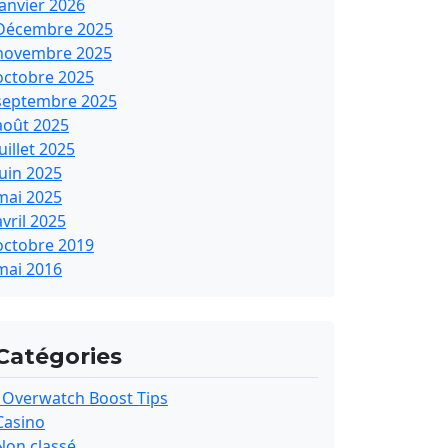
janvier 2026
Décembre 2025
novembre 2025
octobre 2025
septembre 2025
août 2025
juillet 2025
juin 2025
mai 2025
avril 2025
octobre 2019
mai 2016
Catégories
! Overwatch Boost Tips
Casino
Non classé