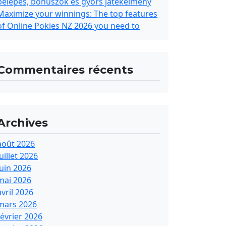
belépés, bónuszok és gyors játékélmény
Maximize your winnings: The top features
of Online Pokies NZ 2026 you need to
Commentaires récents
Archives
août 2026
juillet 2026
juin 2026
mai 2026
avril 2026
mars 2026
février 2026