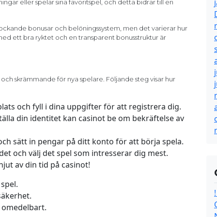
ingar eller spelar sina favoritspel, och detta bidrar till en
a lockande bonusar och belöningssystem, men det varierar hur
med ett bra ryktet och en transparent bonusstruktur är
 och skrämmande för nya spelare. Följande steg visar hur
s och fyll i dina uppgifter för att registrera dig.
tälla din identitet kan casinot be om bekräftelse av
ch sätt in pengar på ditt konto för att börja spela.
t och välj det spel som intresserar dig mest.
jut av din tid på casinot!
 spel.
säkerhet.
la omedelbart.