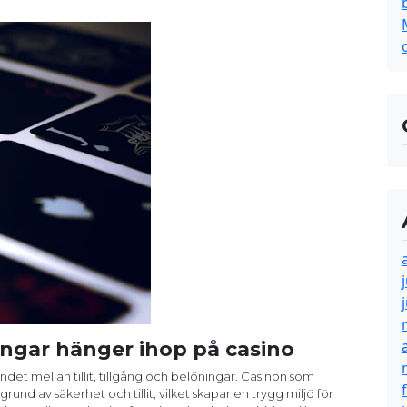
öningar hänger ihop på casino
andet mellan tillit, tillgång och belöningar. Casinon som
nd av säkerhet och tillit, vilket skapar en trygg miljö för