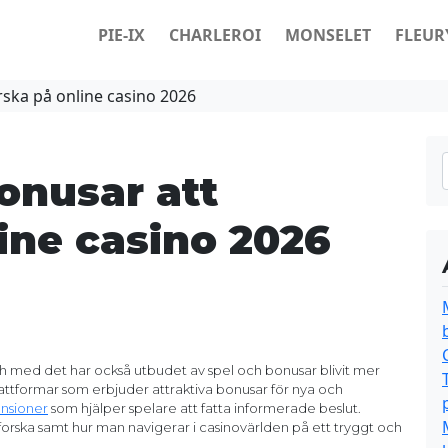
PIE-IX
CHARLEROI
MONSELET
FLEUR
ska på online casino 2026
onusar att
ine casino 2026
och med det har också utbudet av spel och bonusar blivit mer
lattformar som erbjuder attraktiva bonusar för nya och
nsioner
som hjälper spelare att fatta informerade beslut.
orska samt hur man navigerar i casinovärlden på ett tryggt och