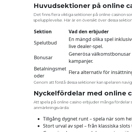
Huvudsektioner på online c
Det finns flera viktiga sektioner på online casinon
spelupplevelse. Här är en översikt över dessa sektio
Sektion
Vad den erbjuder
En mängd olika spel inklusiv
Spelutbud
live dealer-spel.
Generösa välkomstbonusar
Bonusar
kampanjer.
Betalningsmet
Flera alternativ för insättni
oder
Genom att förstå dessa sektioner kan spelaren navig
Nyckelfördelar med online 
Att spela på online casino erbjuder många fördelar 
anmärkningsvärda:
Tillgång dygnet runt – spela när som hel
Stort urval av spel – från klassiska slots 