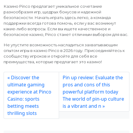
Казино Pinco предлагает уникальное сочетание
разнообразия игр, щедрых бонусов и надежной
безопасности. Начать играть здесь легко, а команда
поддержки всегда готова помочь, если у вас возникнут
какие-либо вопросы. Если вы ищете качественное и
безопасное казино, Pinco станет отличным выбором для вас.
Не упустите возможность насладиться захватывающим
опытом игры в казино Pinco в 2026 году. Присоединяйтесь к
сообществу игроков и откройте для себя все
преимущества, которые предлагает это казино!
Discover the
Pin up review: Evaluate the
ultimate gaming
pros and cons of this
experience at Pinco
powerful platform today
Casino: sports
The world of pin-up culture
betting meets
is a vibrant and n
thrilling slots