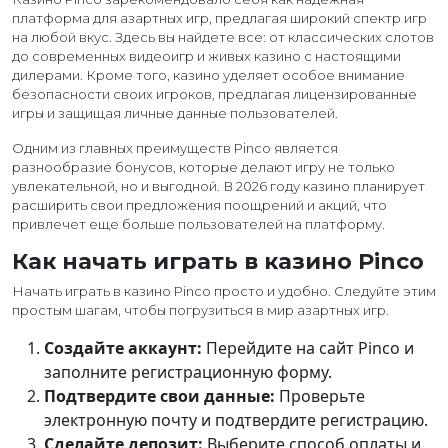
платформа для азартных игр, предлагая широкий спектр игр
на любой вкус. Здесь вы найдете все: от классических слотов
до современных видеоигр и живых казино с настоящими
дилерами. Кроме того, казино уделяет особое внимание
безопасности своих игроков, предлагая лицензированные
игры и защищая личные данные пользователей.
Одним из главных преимуществ Pinco является
разнообразие бонусов, которые делают игру не только
увлекательной, но и выгодной. В 2026 году казино планирует
расширить свои предложения поощрений и акций, что
привлечет еще больше пользователей на платформу.
Как начать играть в казино Pinco
Начать играть в казино Pinco просто и удобно. Следуйте этим
простым шагам, чтобы погрузиться в мир азартных игр.
Создайте аккаунт:
Перейдите на сайт Pinco и
заполните регистрационную форму.
Подтвердите свои данные:
Проверьте
электронную почту и подтвердите регистрацию.
Сделайте депозит:
Выберите способ оплаты и