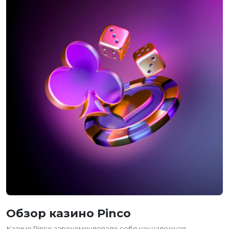
Обзор казино Pinco
Казино Pinco зарекомендовало себя как надежная