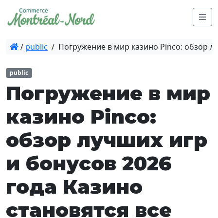
/
public
/
Погружение в мир казино Pinco: обзор лу
public
Погружение в мир
казино Pinco:
обзор лучших игр
и бонусов 2026
года Казино
становятся все