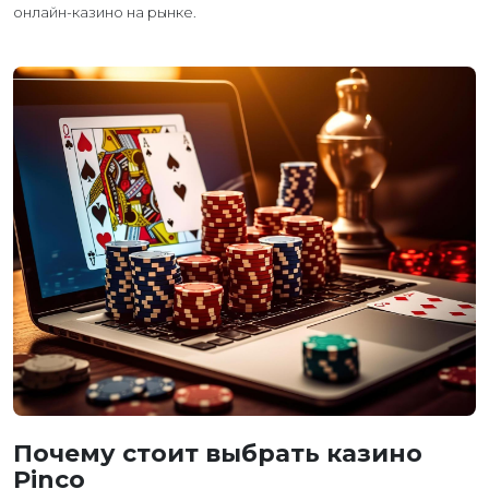
онлайн-казино на рынке.
Почему стоит выбрать казино
Pinco