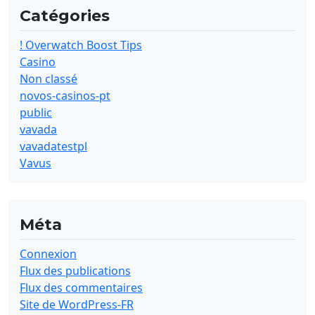
Catégories
! Overwatch Boost Tips
Casino
Non classé
novos-casinos-pt
public
vavada
vavadatestpl
Vavus
Méta
Connexion
Flux des publications
Flux des commentaires
Site de WordPress-FR