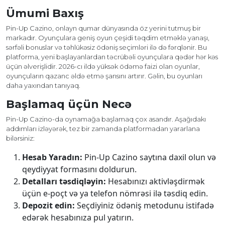
Ümumi Baxış
Pin-Up Cazino, onlayn qumar dünyasında öz yerini tutmuş bir
markadır. Oyunçulara geniş oyun çeşidi təqdim etməklə yanaşı,
sərfəli bonuslar və təhlükəsiz ödəniş seçimləri ilə də fərqlənir. Bu
platforma, yeni başlayanlardan təcrübəli oyunçulara qədər hər kəs
üçün əlverişlidir. 2026-cı ildə yüksək ödəmə faizi olan oyunlar,
oyunçuların qazanc əldə etmə şansını artırır. Gəlin, bu oyunları
daha yaxından tanıyaq.
Başlamaq üçün Necə
Pin-Up Cazino-da oynamağa başlamaq çox asandır. Aşağıdakı
addımları izləyərək, tez bir zamanda platformadan yararlana
bilərsiniz:
Hesab Yaradın:
Pin-Up Cazino saytına daxil olun və
qeydiyyat formasını doldurun.
Detalları təsdiqləyin:
Hesabınızı aktivləşdirmək
üçün e-poçt və ya telefon nömrəsi ilə təsdiq edin.
Depozit edin:
Seçdiyiniz ödəniş metodunu istifadə
edərək hesabınıza pul yatırın.