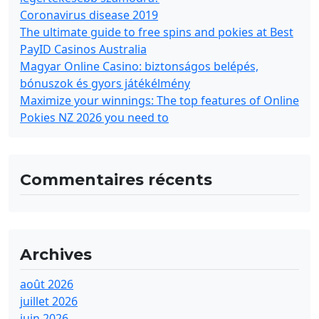
Coronavirus disease 2019
The ultimate guide to free spins and pokies at Best
PayID Casinos Australia
Magyar Online Casino: biztonságos belépés,
bónuszok és gyors játékélmény
Maximize your winnings: The top features of Online
Pokies NZ 2026 you need to
Commentaires récents
Archives
août 2026
juillet 2026
juin 2026