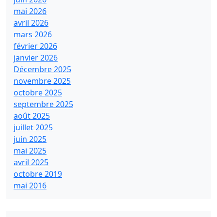
mai 2026
avril 2026
mars 2026
février 2026
janvier 2026
Décembre 2025
novembre 2025
octobre 2025
septembre 2025
août 2025
juillet 2025
juin 2025
mai 2025
avril 2025
octobre 2019
mai 2016