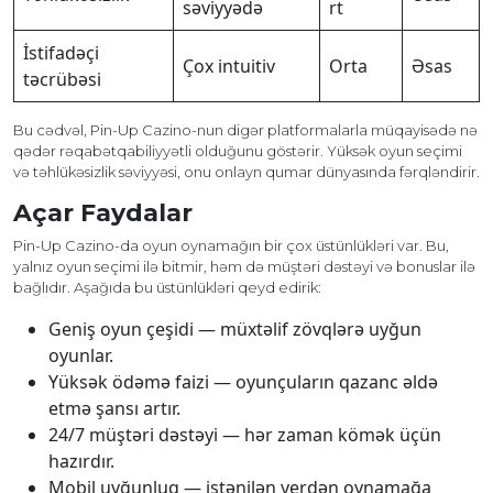
səviyyədə
rt
İstifadəçi
Çox intuitiv
Orta
Əsas
təcrübəsi
Bu cədvəl, Pin-Up Cazino-nun digər platformalarla müqayisədə nə
qədər rəqabətqabiliyyətli olduğunu göstərir. Yüksək oyun seçimi
və təhlükəsizlik səviyyəsi, onu onlayn qumar dünyasında fərqləndirir.
Açar Faydalar
Pin-Up Cazino-da oyun oynamağın bir çox üstünlükləri var. Bu,
yalnız oyun seçimi ilə bitmir, həm də müştəri dəstəyi və bonuslar ilə
bağlıdır. Aşağıda bu üstünlükləri qeyd edirik:
Geniş oyun çeşidi — müxtəlif zövqlərə uyğun
oyunlar.
Yüksək ödəmə faizi — oyunçuların qazanc əldə
etmə şansı artır.
24/7 müştəri dəstəyi — hər zaman kömək üçün
hazırdır.
Mobil uyğunluq — istənilən yerdən oynamağa