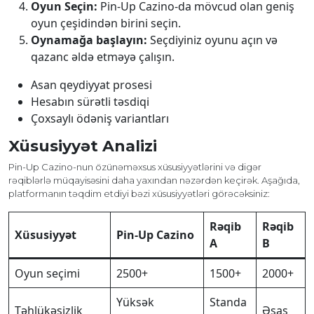
Oyun Seçin:
Pin-Up Cazino-da mövcud olan geniş
oyun çeşidindən birini seçin.
Oynamağa başlayın:
Seçdiyiniz oyunu açın və
qazanc əldə etməyə çalışın.
Asan qeydiyyat prosesi
Hesabın sürətli təsdiqi
Çoxsaylı ödəniş variantları
Xüsusiyyət Analizi
Pin-Up Cazino-nun özünəməxsus xüsusiyyətlərini və digər
rəqiblərlə müqayisəsini daha yaxından nəzərdən keçirək. Aşağıda,
platformanın təqdim etdiyi bəzi xüsusiyyətləri görəcəksiniz:
Rəqib
Rəqib
Xüsusiyyət
Pin-Up Cazino
A
B
Oyun seçimi
2500+
1500+
2000+
Yüksək
Standa
Təhlükəsizlik
Əsas