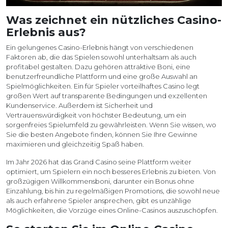
Was zeichnet ein nützliches Casino-
Erlebnis aus?
Ein gelungenes Casino-Erlebnis hängt von verschiedenen
Faktoren ab, die das Spielen sowohl unterhaltsam als auch
profitabel gestalten. Dazu gehören attraktive Boni, eine
benutzerfreundliche Plattform und eine große Auswahl an
Spielmöglichkeiten. Ein für Spieler vorteilhaftes Casino legt
großen Wert auf transparente Bedingungen und exzellenten
Kundenservice. Außerdem ist Sicherheit und
Vertrauenswürdigkeit von höchster Bedeutung, um ein
sorgenfreies Spielumfeld zu gewährleisten. Wenn Sie wissen, wo
Sie die besten Angebote finden, können Sie Ihre Gewinne
maximieren und gleichzeitig Spaß haben.
Im Jahr 2026 hat das Grand Casino seine Plattform weiter
optimiert, um Spielern ein noch besseres Erlebnis zu bieten. Von
großzügigen Willkommensboni, darunter ein Bonus ohne
Einzahlung, bis hin zu regelmäßigen Promotions, die sowohl neue
als auch erfahrene Spieler ansprechen, gibt es unzählige
Möglichkeiten, die Vorzüge eines Online-Casinos auszuschöpfen.