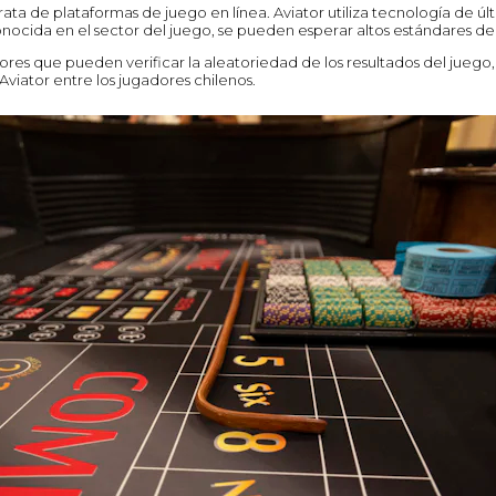
ata de plataformas de juego en línea. Aviator utiliza tecnología de ú
onocida en el sector del juego, se pueden esperar altos estándares de
adores que pueden verificar la aleatoriedad de los resultados del jueg
Aviator entre los jugadores chilenos.