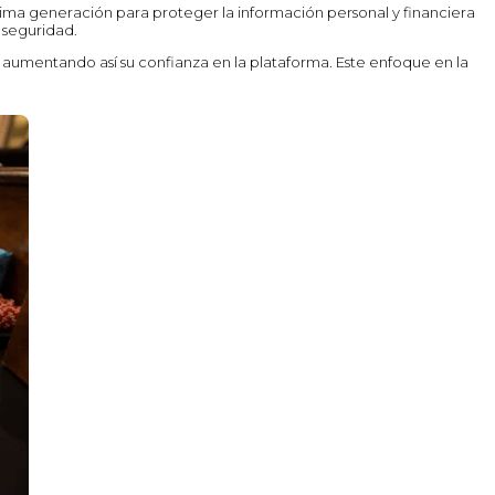
ltima generación para proteger la información personal y financiera
 seguridad.
o, aumentando así su confianza en la plataforma. Este enfoque en la