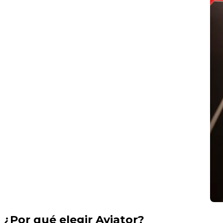
¿Por qué elegir Aviator?