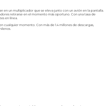
an en un multiplicador que se eleva junto con un avión en la pantalla.
gadores retirarse en el momento más oportuno. Con una tasa de
es en línea.
 y en cualquier momento. Con más de 1.4 millones de descargas,
ilenos.